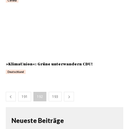
Corona
»KlimaUnion«: Grüne unterwandern CDU!
Deutschland
191
192
193
Neueste Beiträge