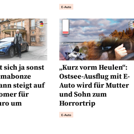
E-Auto
 sich ja sonst
„Kurz vorm Heulen“:
limabonze
Ostsee-Ausflug mit E-
nn steigt auf
Auto wird für Mutter
omer für
und Sohn zum
uro um
Horrortrip
E-Auto