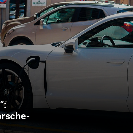
“:
orsche-