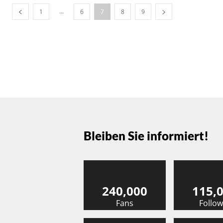
...
1
6
7
8
9
Bleiben Sie informiert!
240,000
115,
Fans
Follow