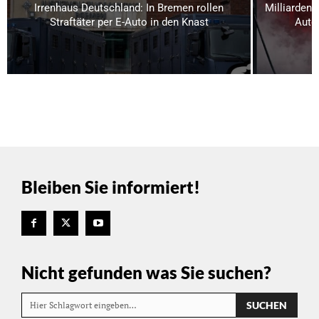
Irrenhaus Deutschland: In Bremen rollen
Milliardeng
Straftäter per E-Auto in den Knast
Auto
Bleiben Sie informiert!
Nicht gefunden was Sie suchen?
SUCHEN
Hier Schlagwort eingeben…