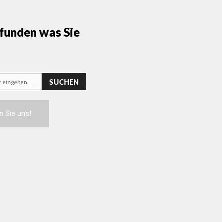
funden was Sie
SUCHEN
rt eingeben…
n Sie uns!