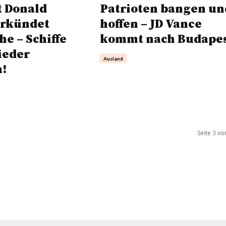
t Donald
Patrioten bangen un
rkündet
hoffen – JD Vance
e – Schiffe
kommt nach Budape
ieder
Ausland
n!
Seite 3 vo