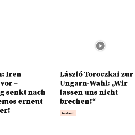
: Iren
László Toroczkai zur
vor –
Ungarn-Wahl: „Wir
g senkt nach
lassen uns nicht
emos erneut
brechen!“
er!
Ausland