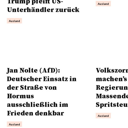
Trump pfeift US-
Ausland
Unterhändler zurück
Ausland
Jan Nolte (AfD):
Volkszorn
Deutscher Einsatz in
machen’s 
der Straße von
Regierun
Hormus
Massend
ausschließlich im
Spritsteu
Frieden denkbar
Ausland
Ausland