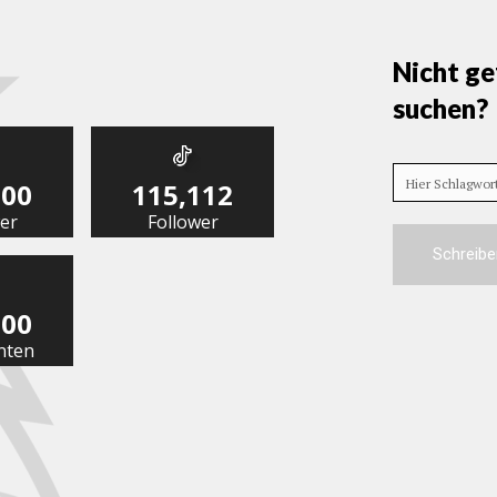
Nicht ge
suchen?
Hier Schlagwo
000
115,112
er
Follower
Schreibe
000
nten