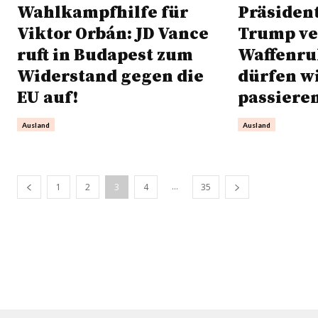
Wahlkampfhilfe für
Präsiden
Viktor Orbán: JD Vance
Trump ve
ruft in Budapest zum
Waffenruh
Widerstand gegen die
dürfen w
EU auf!
passiere
Ausland
Ausland
...
1
2
3
4
35