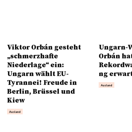
Viktor Orbán gesteht
Ungarn-W
„schmerzhafte
Orbán hat
Niederlage“ ein:
Rekordwa
Ungarn wählt EU-
ng erwar
Tyrannei! Freude in
Ausland
Berlin, Brüssel und
Kiew
Ausland