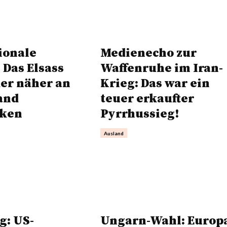
ionale
Medienecho zur
: Das Elsass
Waffenruhe im Iran-
der näher an
Krieg: Das war ein
and
teuer erkaufter
cken
Pyrrhussieg!
Ausland
g: US-
Ungarn-Wahl: Europ