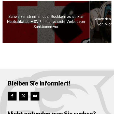
Schweizer stimmen über Rückkehr zu strikter
Schweden ve
Neutralität ab – SVP-Initiative sieht Verbot von
von Migra
Sanktionen vor
Bleiben Sie informiert!
Nicht gefunden was Sie suchen?