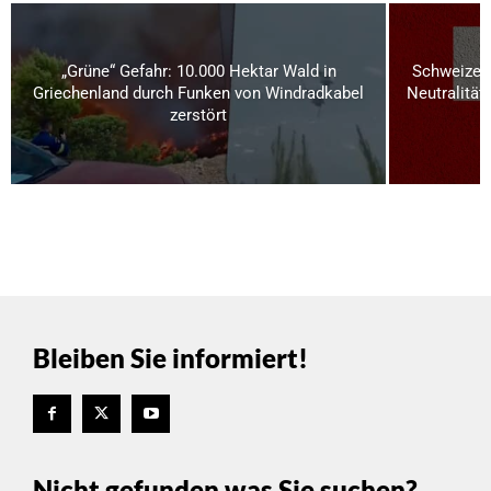
„Grüne“ Gefahr: 10.000 Hektar Wald in
Schweizer 
Griechenland durch Funken von Windradkabel
Neutralität
zerstört
Bleiben Sie informiert!
Nicht gefunden was Sie suchen?