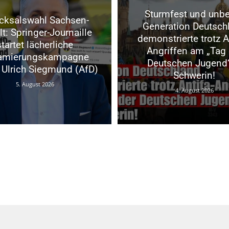
Sturmfest und unbei
cksalswahl Sachsen-
Generation Deutsch
t: Springer-Journaille
demonstrierte trotz A
startet lächerliche
Angriffen am „Tag 
famierungskampagne
Deutschen Jugend“
Ulrich Siegmund (AfD)
Schwerin!
5. August 2026
4. August 2026