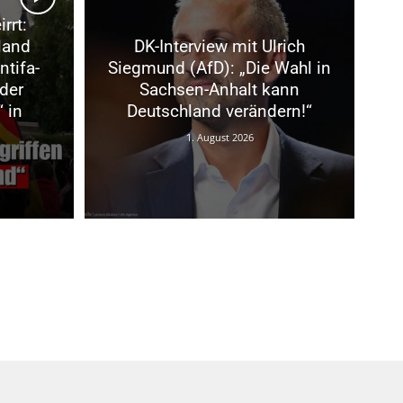
rrt:
land
DK-Interview mit Ulrich
ntifa-
Siegmund (AfD): „Die Wahl in
der
Sachsen-Anhalt kann
 in
Deutschland verändern!“
1. August 2026