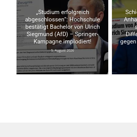
„Studium erfolgreich
Schi
abgeschlossen“: Hochschule
Anhal
bestätigt Bachelor von Ulrich
Siegmund (AfD) – Springer-
Dif
Kampagne implodiert!
gegen 
5. August 2026