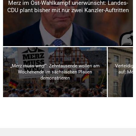
Merz im Ost-Wahlkampf unerwünscht: Landes-
CDU plant bisher mit nur zwei Kanzler-Auftritten
„Merz muss weg!“: Zehntausende wollen am
Verteidigu
Wochenende im sächsischen Plauen
auf: Meh
demonstrieren