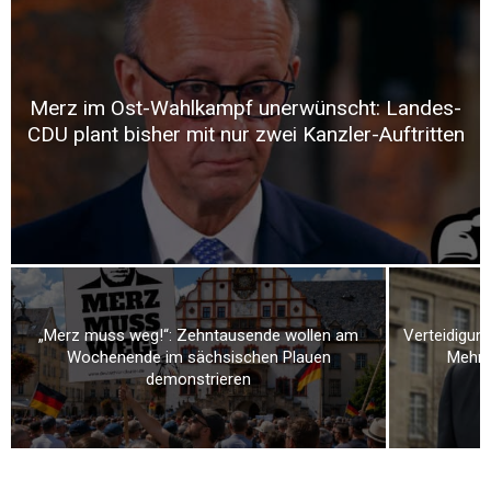
Merz im Ost-Wahlkampf unerwünscht: Landes-
CDU plant bisher mit nur zwei Kanzler-Auftritten
„Merz muss weg!“: Zehntausende wollen am
Verteidigung
Wochenende im sächsischen Plauen
Mehr a
demonstrieren