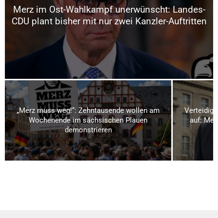
Merz im Ost-Wahlkampf unerwünscht: Landes-
CDU plant bisher mit nur zwei Kanzler-Auftritten
„Merz muss weg!“: Zehntausende wollen am
Verteidigu
Wochenende im sächsischen Plauen
auf: Meh
demonstrieren