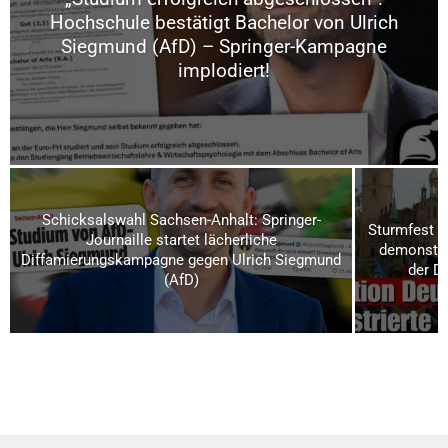
Hochschule bestätigt Bachelor von Ulrich
Siegmund (AfD) – Springer-Kampagne
implodiert!
Schicksalswahl Sachsen-Anhalt: Springer-
Sturmfest u
Journaille startet lächerliche
demonstrie
Diffamierungskampagne gegen Ulrich Siegmund
der D
(AfD)