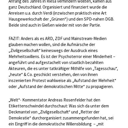
Anfang des Jahres in Riesa verhindern wollten, kamen aus
ganz Deutschland. Organisiert und finanziert wurde die
Anreisen u.a. durch Verdi (inzwischen praktisch eine Art
Hausgewerkschaft der „Grünen“) und den SPD-nahen DGB.
Beide sind auch in Gießen wieder mit von der Partie.
FAZIT: Anders als es ARD, ZDF und Mainstream-Medien
glauben machen wollen, sind die Aufmärsche der
„Zivilgesellschaft“ keineswegs der Ausdruck eines
Mehrheitswillens. Es ist der Psychoterror einer Minderheit –
angeführt und aufgestachelt von staatlich bezahlten
Akteuren, die es unter tatkräftiger Mithilfe von „Tagesschau“,
„heute“ & Co. geschickt verstehen, den von ihnen
inszenierten Protest wahlweise als „Aufstand der Mehrheit“
oder „Aufstand der demokratischen Mitte“ zu propagieren.
„Welt“- Kommentator Andreas Rosenfelder hat den
Etikettenschwindel durchschaut: Was sich da unter dem
Deckmantel von „Zivilgesellschaft“ und „Retter der
Demokratie“ durchorganisiert zusammengefunden hat, sei
ein Eingriff in die demokratische Willensbildung – „mit