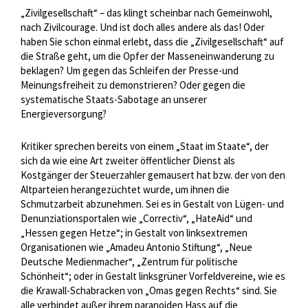
„Zivilgesellschaft“ – das klingt scheinbar nach Gemeinwohl,
nach Zivilcourage. Und ist doch alles andere als das! Oder
haben Sie schon einmal erlebt, dass die „Zivilgesellschaft“ auf
die Straße geht, um die Opfer der Masseneinwanderung zu
beklagen? Um gegen das Schleifen der Presse-und
Meinungsfreiheit zu demonstrieren? Oder gegen die
systematische Staats-Sabotage an unserer
Energieversorgung?
Kritiker sprechen bereits von einem „Staat im Staate“, der
sich da wie eine Art zweiter öffentlicher Dienst als
Kostgänger der Steuerzahler gemausert hat bzw. der von den
Altparteien herangezüchtet wurde, um ihnen die
Schmutzarbeit abzunehmen. Sei es in Gestalt von Lügen- und
Denunziationsportalen wie „Correctiv“, „HateAid“ und
„Hessen gegen Hetze“; in Gestalt von linksextremen
Organisationen wie „Amadeu Antonio Stiftung“, „Neue
Deutsche Medienmacher“, „Zentrum für politische
Schönheit“; oder in Gestalt linksgrüner Vorfeldvereine, wie es
die Krawall-Schabracken von „Omas gegen Rechts“ sind. Sie
alle verbindet außer ihrem paranoiden Hass auf die