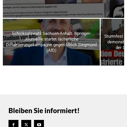
Schicksalswahl Sachsen-Anhalt: Springer-
Sturmfest u
Journaille startet lächerliche
demonstrie
Diffamierungskampagne gegen Ulrich Siegmund
der D
(AfD)
Bleiben Sie informiert!