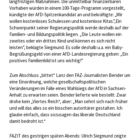
langfristigen Maßnahmen. Die unmittelbar finanzierbaren
Vorhaben würden in einem 100-Tage-Programm vorgestellt,
kündigte der AfD-Spitzenkandidat an und bekräftigte: „Wir
wollen kostenloses Schulessen und kostenlose Kitas.”,Ein
Schwerpunkt seiner Regierungspolitik werde deshalb auf der
Familien- und Bildungspolitik liegen. „Die Leute wollen ein
zweites oder ein drittes Kind und können es sich nicht
leisten”, beklagte Siegmund. Es solle deshalb u.a. ein Baby-
Begrüßungsgeld von einer AfD-Landesregierung geben: „Ein
positives Familienbild ist uns wichtig!”
Zum Abschluss „bittet“ Lanz den FAZ-Journalisten Bender um
eine Einordnung, welche gesellschaftspolitischen
Veränderungen im Falle eines Wahlsiegs der AfD in Sachsen-
Anhalt zu erwarten seien. Bender lieferte wie bestellt: Zwar
drohe kein „Viertes Reich“, aber: „Man sehnt sich nach früher
und will das alles so ein bisschen autoritärer gestalten. Ich
glaube einfach, dass sozusagen das liberale Deutschland
damit bedroht ist.“
FAZIT des gestrigen späten Abends: Ulrich Siegmund zeigte