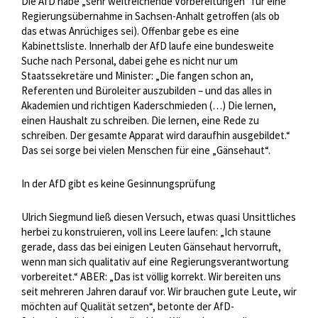
Die AfD habe „sehr weitreichende Vorbereitungen“ für eine
Regierungsübernahme in Sachsen-Anhalt getroffen (als ob
das etwas Anrüchiges sei). Offenbar gebe es eine
Kabinettsliste. Innerhalb der AfD laufe eine bundesweite
Suche nach Personal, dabei gehe es nicht nur um
Staatssekretäre und Minister: „Die fangen schon an,
Referenten und Büroleiter auszubilden – und das alles in
Akademien und richtigen Kaderschmieden (…) Die lernen,
einen Haushalt zu schreiben. Die lernen, eine Rede zu
schreiben. Der gesamte Apparat wird daraufhin ausgebildet.“
Das sei sorge bei vielen Menschen für eine „Gänsehaut“.
In der AfD gibt es keine Gesinnungsprüfung
Ulrich Siegmund ließ diesen Versuch, etwas quasi Unsittliches
herbei zu konstruieren, voll ins Leere laufen: „Ich staune
gerade, dass das bei einigen Leuten Gänsehaut hervorruft,
wenn man sich qualitativ auf eine Regierungsverantwortung
vorbereitet.“ ABER: „Das ist völlig korrekt. Wir bereiten uns
seit mehreren Jahren darauf vor. Wir brauchen gute Leute, wir
möchten auf Qualität setzen“, betonte der AfD-