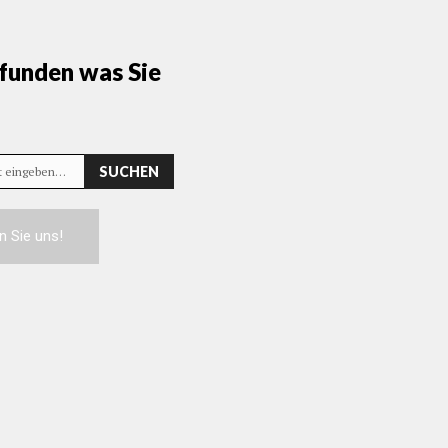
funden was Sie
SUCHEN
rt eingeben…
n Sie uns!