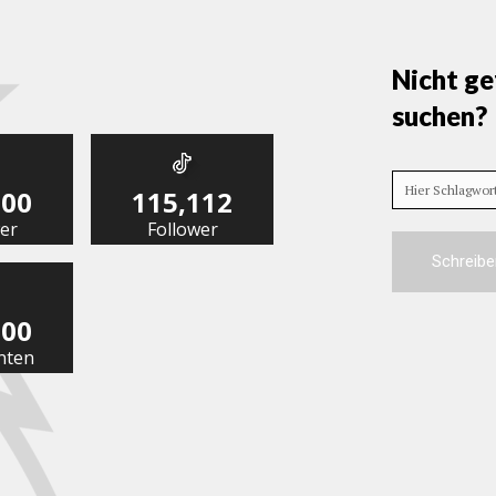
Nicht ge
suchen?
Hier Schlagwo
000
115,112
er
Follower
Schreibe
000
nten