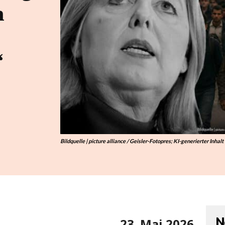
n
“
Bildquelle | picture alliance / Geisler-Fotopres; KI-generierter Inhalt
N
23. Mai 2026