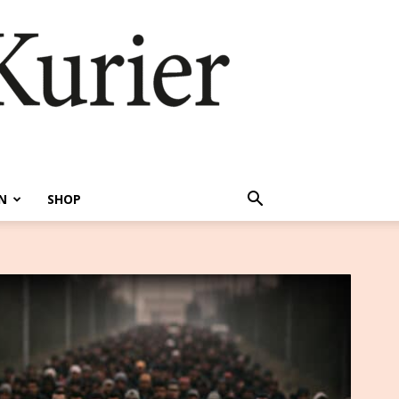
N
SHOP