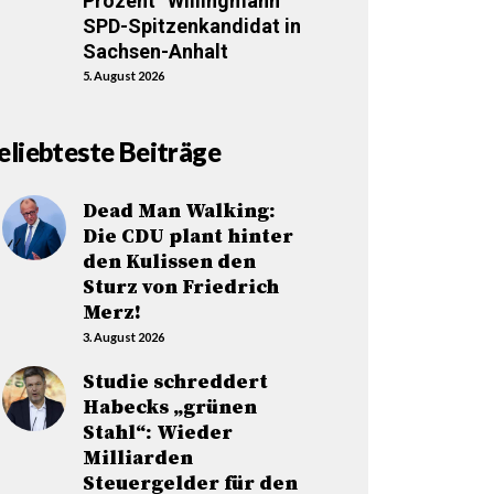
Prozent“ Willingmann
SPD-Spitzenkandidat in
Sachsen-Anhalt
5. August 2026
eliebteste Beiträge
Dead Man Walking:
Die CDU plant hinter
den Kulissen den
Sturz von Friedrich
Merz!
3. August 2026
Studie schreddert
Habecks „grünen
Stahl“: Wieder
Milliarden
Steuergelder für den