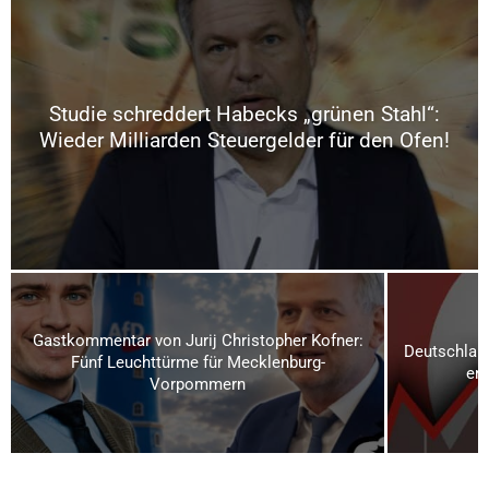
Studie schreddert Habecks „grünen Stahl“:
Wieder Milliarden Steuergelder für den Ofen!
Gastkommentar von Jurij Christopher Kofner:
Deutschland
Fünf Leuchttürme für Mecklenburg-
ern
Vorpommern