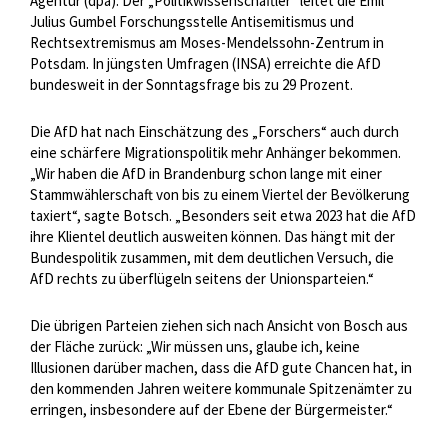
Agentur (dpa). Der „Politikwissenschaftler“ leitet die Emil
Julius Gumbel Forschungsstelle Antisemitismus und
Rechtsextremismus am Moses-Mendelssohn-Zentrum in
Potsdam. In jüngsten Umfragen (INSA) erreichte die AfD
bundesweit in der Sonntagsfrage bis zu 29 Prozent.
Die AfD hat nach Einschätzung des „Forschers“ auch durch
eine schärfere Migrationspolitik mehr Anhänger bekommen.
„Wir haben die AfD in Brandenburg schon lange mit einer
Stammwählerschaft von bis zu einem Viertel der Bevölkerung
taxiert“, sagte Botsch. „Besonders seit etwa 2023 hat die AfD
ihre Klientel deutlich ausweiten können. Das hängt mit der
Bundespolitik zusammen, mit dem deutlichen Versuch, die
AfD rechts zu überflügeln seitens der Unionsparteien.“
Die übrigen Parteien ziehen sich nach Ansicht von Bosch aus
der Fläche zurück: „Wir müssen uns, glaube ich, keine
Illusionen darüber machen, dass die AfD gute Chancen hat, in
den kommenden Jahren weitere kommunale Spitzenämter zu
erringen, insbesondere auf der Ebene der Bürgermeister.“