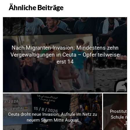
Ähnliche Beiträge
Nach Migranten-Invasion: Mindestens zehn
Vergewaltigungen in Ceuta – Opfer teilweise
erst 14
Prostituti
Ceuta droht neue Invasion: Aufrufe im Netz zu
Schule mi
neuem Sturm Mitte August
„Da