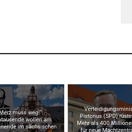
Verteidigungsminis
Merz muss weg!“:
Pistorius (SPD) rüste
ntausende wollen am
Mehr als 400 Millione
nende im sächsischen
für neue Machtzentra