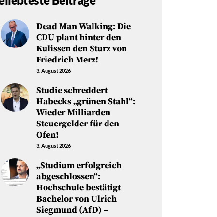
eliebteste Beiträge
Dead Man Walking: Die
CDU plant hinter den
Kulissen den Sturz von
Friedrich Merz!
3. August 2026
Studie schreddert
Habecks „grünen Stahl“:
Wieder Milliarden
Steuergelder für den
Ofen!
3. August 2026
„Studium erfolgreich
abgeschlossen“:
Hochschule bestätigt
Bachelor von Ulrich
Siegmund (AfD) –