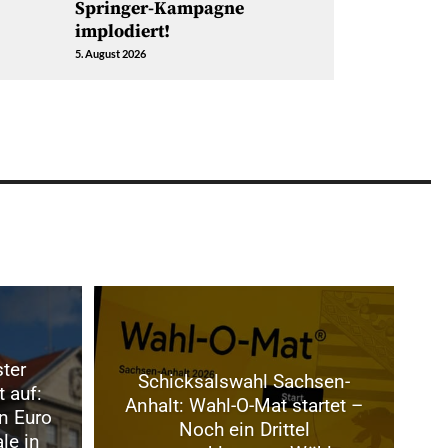
Springer-Kampagne
implodiert!
5. August 2026
ter
Schicksalswahl Sachsen-
t auf:
Anhalt: Wahl-O-Mat startet –
n Euro
Noch ein Drittel
le in