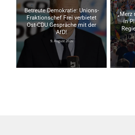
Betreute Demokratie: Unions-
„Merz 
Fraktionschef Frei verbietet
in P
Ost-CDU Gespräche mit der
Regi
AfD!
9. August 2026