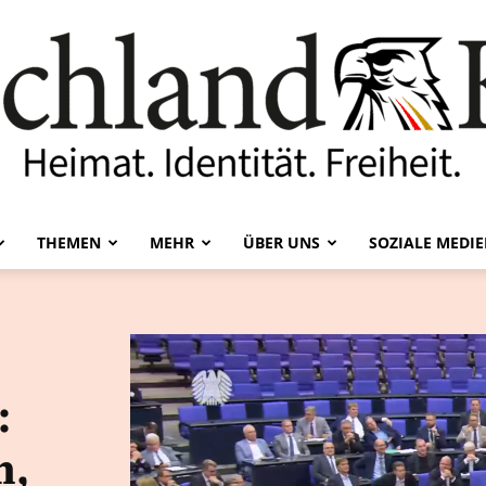
THEMEN
MEHR
ÜBER UNS
SOZIALE MEDI
Deutschland-
:
Kurier
n,