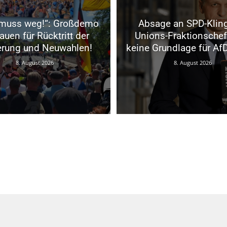
muss weg!“: Großdemo
Absage an SPD-Kling
lauen für Rücktritt der
Unions-Fraktionschef
erung und Neuwahlen!
keine Grundlage für Af
8. August 2026
8. August 2026