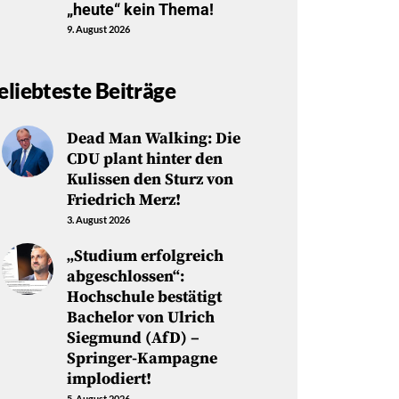
„heute“ kein Thema!
9. August 2026
eliebteste Beiträge
Dead Man Walking: Die
CDU plant hinter den
Kulissen den Sturz von
Friedrich Merz!
3. August 2026
„Studium erfolgreich
abgeschlossen“:
Hochschule bestätigt
Bachelor von Ulrich
Siegmund (AfD) –
Springer-Kampagne
implodiert!
5. August 2026