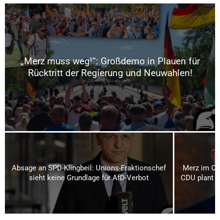
„Merz muss weg!“: Großdemo in Plauen für
Rücktritt der Regierung und Neuwahlen!
Absage an SPD-Klingbeil: Unions-Fraktionschef
Merz im Os
sieht keine Grundlage für AfD-Verbot
CDU plant bi