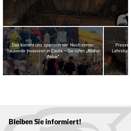
Das kommt uns spanisch vor: Noch immer
Presses
Tausende Invasoren in Ceuta – Sie rufen „Allahu
Lehrstück
Akbar“
Bleiben Sie informiert!