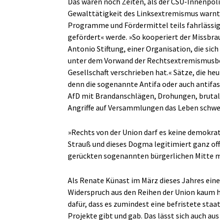
Das waren noch Zeiten, als der CSU-Innenpol
Gewalttätigkeit des Linksextremismus warnte
Programme und Fördermittel teils fahrlässig
gefördert« werde. »So kooperiert der Missbr
Antonio Stiftung, einer Organisation, die si
unter dem Vorwand der Rechtsextremismusbe
Gesellschaft verschrieben hat.« Sätze, die h
denn die sogenannte Antifa oder auch antifasc
AfD mit Brandanschlägen, Drohungen, brutale
Angriffe auf Versammlungen das Leben schwe
»Rechts von der Union darf es keine demokrat
Strauß und dieses Dogma legitimiert ganz off
gerückten sogenannten bürgerlichen Mitte mi
Als Renate Künast im März dieses Jahres eine 
Widerspruch aus den Reihen der Union kaum 
dafür, dass es zumindest eine befristete sta
Projekte gibt und gab. Das lässt sich auch au