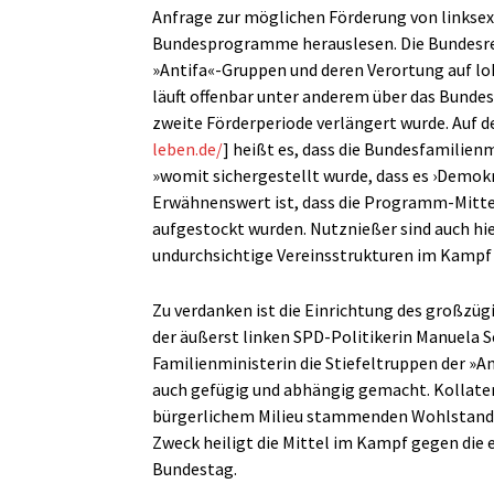
Anfrage zur möglichen Förderung von linkse
Bundesprogramme herauslesen. Die Bundesreg
»Antifa«-Gruppen und deren Verortung auf lok
läuft offenbar unter anderem über das Bunde
zweite Förderperiode verlängert wurde. Auf 
leben.de/
] heißt es, dass die Bundesfamilien
»womit sichergestellt wurde, dass es ›Demokr
Erwähnenswert ist, dass die Programm-Mittel 
aufgestockt wurden. Nutznießer sind auch hie
undurchsichtige Vereinsstrukturen im Kampf
Zu verdanken ist die Einrichtung des großzü
der äußerst linken SPD-Politikerin Manuela S
Familienministerin die Stiefeltruppen der »A
auch gefügig und abhängig gemacht. Kollater
bürgerlichem Milieu stammenden Wohlstand
Zweck heiligt die Mittel im Kampf gegen die 
Bundestag.