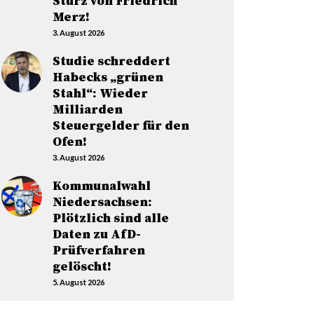
Sturz von Friedrich
Merz!
3. August 2026
Studie schreddert
Habecks „grünen
Stahl“: Wieder
Milliarden
Steuergelder für den
Ofen!
3. August 2026
Kommunalwahl
Niedersachsen:
Plötzlich sind alle
Daten zu AfD-
Prüfverfahren
gelöscht!
5. August 2026