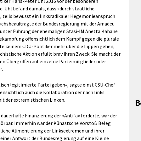
itiker Hans-Peter Uhl 2016 vor der besonderen
. Uhl befand damals, dass »durch staatliche
, teils bewusst ein linksradikaler Hegemonieanspruch
auchsbeauftragte der Bundesregierung mit der Amadeu
ch unter Führung der ehemaligen Stasi-IM Anetta Kahane
kämpfung offensichtlich dem Kampf gegen die plurale
eute keinem CDU-Politiker mehr über die Lippen gehen,
histische Aktion erfüllt brav ihren Zweck: Sie macht der
n Übergriffen auf einzelne Parteimitglieder oder
r.
isch legitimierte Partei geben«, sagte einst CSU-Chef
ensichtlich auch die Kollaboration der nach links
t der extremistischen Linken.
B
dauerhafte Finanzierung der »Antifa« forderte, war der
hörbar. Immerhin war der Künastsche Vorstoß Beleg
atliche Alimentierung der Linksextremen und ihrer
s einer Antwort der Bundesregierung auf eine Kleine