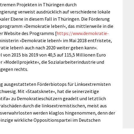
xtremen Projekten in Thüringen durch
ierung verweist ausdrücklich auf verschiedene lokale
aler Ebene in diesem Fall in Thüringen. Die Förderung
sprogramm »Demokratie leben!«, das mittlerweile in die
der Website des Programms [
https://www.demokratie-
ministerin »Demokratie leben!« im Mai 2018 entfristete,
atie leben!‹ auch nach 2020 weiter geben kann«.
von 2015 bis 2019 von 40,5 auf 115,5 Millionen Euro
r »Modellprojekte«, die Sozialarbeiterindustrie und
 gegen rechts.
gig ausgestatteten Förderbiotops für Linksextremisten
chwesig. Mit »Staatsknete«, hat die seinerzeitige
ntifa« zu Demokratieschützern geadelt und letztlich
alschäden durch die linksextremistischen, meist aus
sverwahrlosten werden klaglos hingenommen, denn der
einzige wirkliche Oppositionspartei im Deutschen