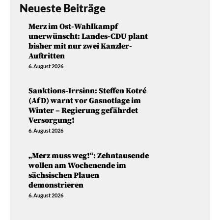
Neueste Beiträge
Merz im Ost-Wahlkampf
unerwünscht: Landes-CDU plant
bisher mit nur zwei Kanzler-
Auftritten
6. August 2026
Sanktions-Irrsinn: Steffen Kotré
(AfD) warnt vor Gasnotlage im
Winter – Regierung gefährdet
Versorgung!
6. August 2026
„Merz muss weg!“: Zehntausende
wollen am Wochenende im
sächsischen Plauen
demonstrieren
6. August 2026