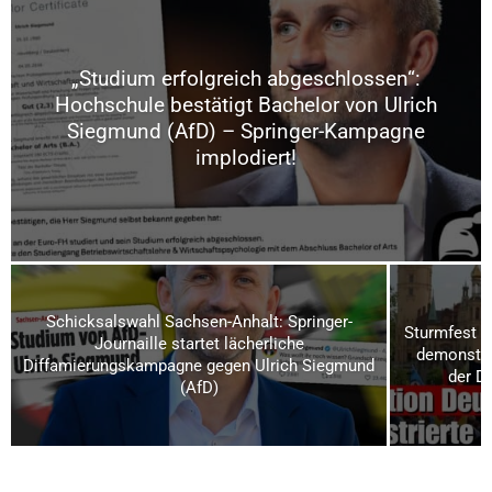
„Studium erfolgreich abgeschlossen“:
Hochschule bestätigt Bachelor von Ulrich
Siegmund (AfD) – Springer-Kampagne
implodiert!
Schicksalswahl Sachsen-Anhalt: Springer-
Sturmfest u
Journaille startet lächerliche
demonstrie
Diffamierungskampagne gegen Ulrich Siegmund
der D
(AfD)