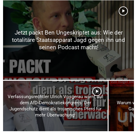
Jetzt packt Ben Ungeskriptet aus: Wie der
totalitäre Staatsapparat Jagd gegen ihn und
seinen Podcast macht!
Verfassungsrechtler Ulrich Vosgerau warnt auf
dem AfD-Demokratiekongress: Der
Warum wi
Jugendschutz dient als trojanisches Pferd für
Gas
mehr Überwachung!