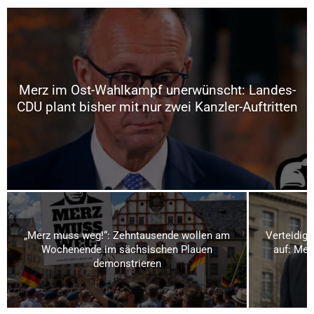
Merz im Ost-Wahlkampf unerwünscht: Landes-
CDU plant bisher mit nur zwei Kanzler-Auftritten
„Merz muss weg!“: Zehntausende wollen am
Verteidigu
Wochenende im sächsischen Plauen
auf: Meh
demonstrieren