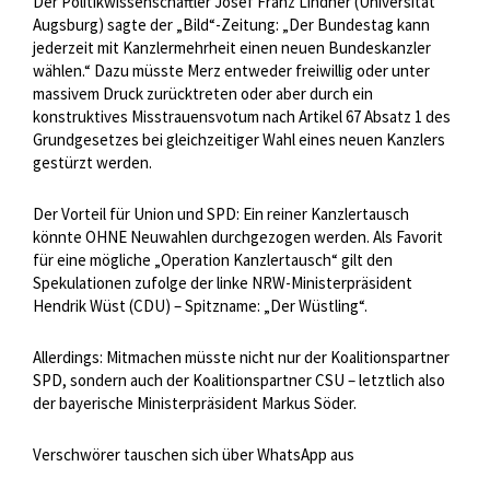
Der Politikwissenschaftler Josef Franz Lindner (Universität
Augsburg) sagte der „Bild“-Zeitung: „Der Bundestag kann
jederzeit mit Kanzlermehrheit einen neuen Bundeskanzler
wählen.“ Dazu müsste Merz entweder freiwillig oder unter
massivem Druck zurücktreten oder aber durch ein
konstruktives Misstrauensvotum nach Artikel 67 Absatz 1 des
Grundgesetzes bei gleichzeitiger Wahl eines neuen Kanzlers
gestürzt werden.
Der Vorteil für Union und SPD: Ein reiner Kanzlertausch
könnte OHNE Neuwahlen durchgezogen werden. Als Favorit
für eine mögliche „Operation Kanzlertausch“ gilt den
Spekulationen zufolge der linke NRW-Ministerpräsident
Hendrik Wüst (CDU) – Spitzname: „Der Wüstling“.
Allerdings: Mitmachen müsste nicht nur der Koalitionspartner
SPD, sondern auch der Koalitionspartner CSU – letztlich also
der bayerische Ministerpräsident Markus Söder.
Verschwörer tauschen sich über WhatsApp aus