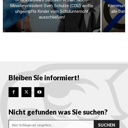
Schicksalswahl Sachsen-Anhalt: Noch-
Ministerpräsident Sven Schulze (CDU) wollte
Kommunalw
ungeimpfte Kinder vom Schulunterricht
alle Dat
ausschließen!
Bleiben Sie informiert!
Nicht gefunden was Sie suchen?
SUCHEN
Hier Schlagwort eingeben…