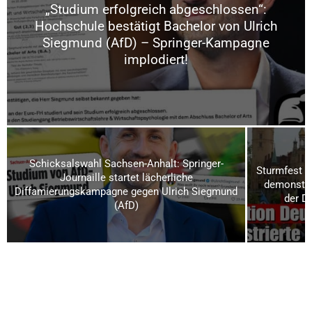
„Studium erfolgreich abgeschlossen“:
Hochschule bestätigt Bachelor von Ulrich
Siegmund (AfD) – Springer-Kampagne
implodiert!
Schicksalswahl Sachsen-Anhalt: Springer-
Sturmfest u
Journaille startet lächerliche
demonstrie
Diffamierungskampagne gegen Ulrich Siegmund
der D
(AfD)