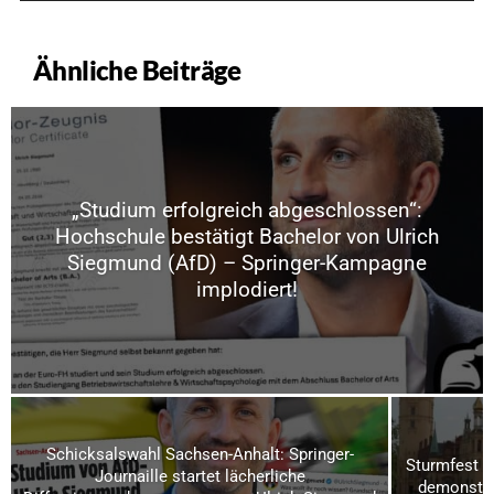
Ähnliche Beiträge
„Studium erfolgreich abgeschlossen“:
Hochschule bestätigt Bachelor von Ulrich
Siegmund (AfD) – Springer-Kampagne
implodiert!
Schicksalswahl Sachsen-Anhalt: Springer-
Sturmfest u
Journaille startet lächerliche
demonstrie