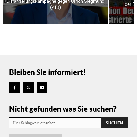
Diffamierungskampagne gegen Ulrich Siegmund
der D
(AfD)
Bleiben Sie informiert!
Nicht gefunden was Sie suchen?
SUCHEN
Hier Schlagwort eingeben…