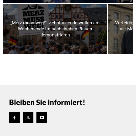
„Merz muss weg!“: Zehntausende wollen am
Verteidigu
Wochenende im sächsischen Plauen
auf: Meh
demonstrieren
Bleiben Sie informiert!