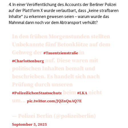
4. In einer Veröffentlichung des Accounts der Berliner Polizei
auf der Plattform X wurde verlautbart, dass „keine strafbaren
Inhalte“ zu erkennen gewesen seien – warum wurde das
Mahnmal dann noch vor dem Abtransport verhüllt?
In den frühen Morgenstunden stellten
Unbekannte fünf Betonklötze auf dem
Gehweg der
in
#Tauentzienstraße
auf. Diese waren mit
#Charlottenburg
politischen Inhalten bemalt und
beschrieben. Es handelt sich nach
Prüfung durch unseren
beim
nicht
#PolizeilichenStaatsschutz
#LKA
um…
pic.twitter.com/JQZnQuAQ7E
— Polizei Berlin (@polizeiberlin)
September 5, 2025