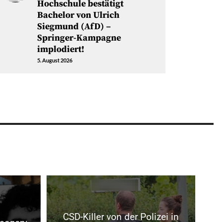
Hochschule bestätigt
Bachelor von Ulrich
Siegmund (AfD) –
Springer-Kampagne
implodiert!
5. August 2026
CSD-Killer von der Polizei in