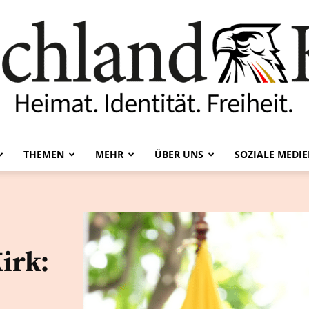
THEMEN
MEHR
ÜBER UNS
SOZIALE MEDI
Deutschland-
irk:
Kurier