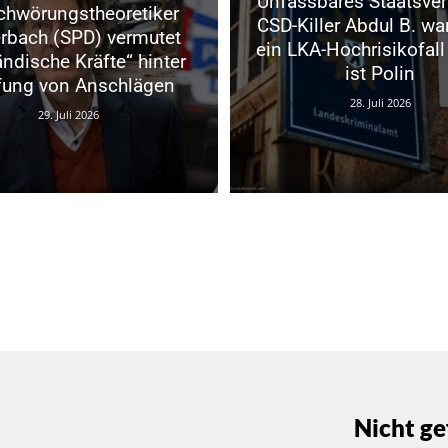
Unfassbares Staatsve
chwörungstheoretiker
CSD-Killer Abdul B. wa
erbach (SPD) vermutet
ein LKA-Hochrisikofall
ändische Kräfte“ hinter
ist Polin
ung von Anschlägen
28. Juli 2026
29. Juli 2026
Nicht ge