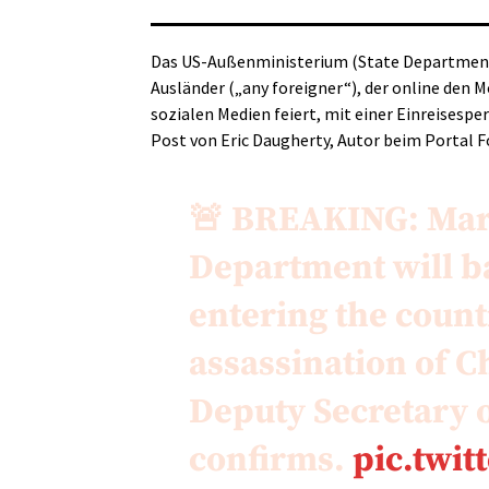
Das
US-Außenminister
ium (State Departmen
Ausländer („
any
foreigner
“), der online den 
sozialen Medien feiert, mit einer Einreisesper
Post von Eric Daugherty, Autor beim Portal
F
🚨 BREAKING: Marc
Department will b
entering the count
assassination of C
Deputy Secretary o
confirms.
pic.twi