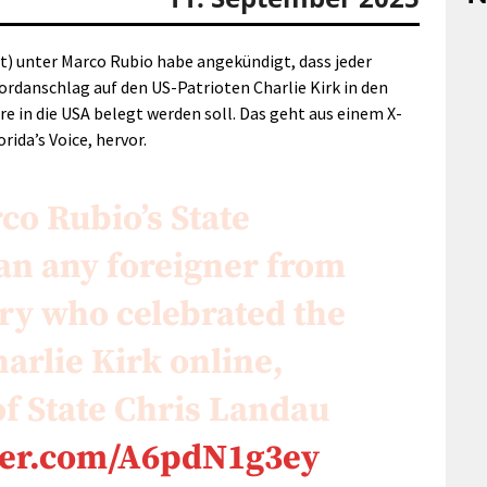
t) unter
Marco Rubio
habe angekündigt, dass jeder
Mordanschlag auf den US-Patrioten Charlie Kirk in den
re in die USA belegt werden soll. Das geht aus einem X-
orida’s
Voice, hervor.
o Rubio’s State
an any foreigner from
ry who celebrated the
harlie Kirk online,
f State Chris Landau
tter.com/A6pdN1g3ey