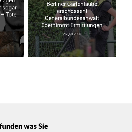
rsagen:
Berliner Gartenlaube
r sogar
erschossen!
 – Tote
Generalbundesanwalt
übernimmt Ermittlungen
26. Juli 2026
funden was Sie