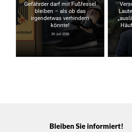
Gefährder darf mit Fußfessel
Vers
bleiben – als ob das
Laut
irgendetwas verhindern
„ausl
könnte!
Häuf
30. Juli 2026
Bleiben Sie informiert!