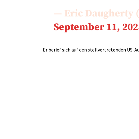
— Eric Daugherty
September 11, 202
Er berief sich auf den
stellvertretende
n
US-Au