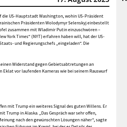
uf die US-Hauptstadt Washington, wohin US-Präsident
rainischen Präsidenten Wolodymyr Selenskyj einbestellt
gipfel zusammen mit Wladimir Putin einzuschwören –
ew York Times“ (NYT) erfahren haben will, hat der US-
Staats- und Regierungschefs „eingeladen“. Die
 seinen Widerstand gegen Gebietsabtretungen an
 Eklat vor laufenden Kameras wie bei seinem Rauswurf
en mit Trump ein weiteres Signal des guten Willens. Er
mit Trump in Alaska. „Das Gespräch war sehr offen,
r Meinung nach den gewünschten Lösungen näher“, sagte
ssischen Führung im Kreml, bei der er Details des