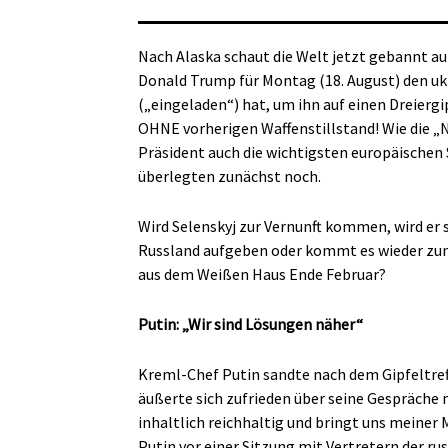
Nach Alaska schaut die Welt jetzt gebannt a
Donald Trump für Montag (18. August) den uk
(„eingeladen“) hat, um ihn auf einen Dreier
OHNE vorherigen Waffenstillstand! Wie die „N
Präsident auch die wichtigsten europäischen 
überlegten zunächst noch.
Wird Selenskyj zur Vernunft kommen, wird er
Russland aufgeben oder kommt es wieder zum
aus dem Weißen Haus Ende Februar?
Putin: „Wir sind Lösungen näher“
Kreml-Chef Putin sandte nach dem Gipfeltreff
äußerte sich zufrieden über seine Gespräche 
inhaltlich reichhaltig und bringt uns meine
Putin vor einer Sitzung mit Vertretern der ru