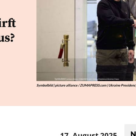
rft
us?
Symbolbild | picture alliance / ZUMAPRESS.com | Ukraine Presidenc
N
17. August 2025