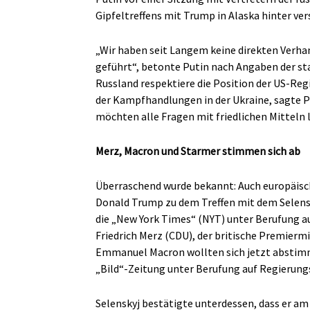
Gipfeltreffens mit Trump in Alaska hinter ve
„Wir haben seit Langem keine direkten Verha
geführt“, betonte Putin nach Angaben der st
Russland respektiere die Position der US-Re
der Kampfhandlungen in der Ukraine, sagte Pu
möchten alle Fragen mit friedlichen Mitteln 
Merz, Macron und Starmer stimmen sich ab
Überraschend wurde bekannt: Auch europäisc
Donald Trump zu dem Treffen mit dem Selensk
die „New York Times“ (NYT) unter Berufung 
Friedrich Merz (CDU), der britische Premierm
Emmanuel Macron wollten sich jetzt abstim
„Bild“-Zeitung unter Berufung auf Regierungs
Selenskyj bestätigte unterdessen, dass er am