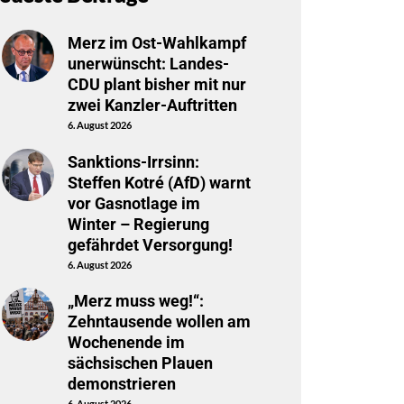
Merz im Ost-Wahlkampf
unerwünscht: Landes-
CDU plant bisher mit nur
zwei Kanzler-Auftritten
6. August 2026
Sanktions-Irrsinn:
Steffen Kotré (AfD) warnt
vor Gasnotlage im
Winter – Regierung
gefährdet Versorgung!
6. August 2026
„Merz muss weg!“:
Zehntausende wollen am
Wochenende im
sächsischen Plauen
demonstrieren
6. August 2026