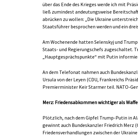
über das Ende des Krieges werde ich mit Präs
ließ zumindest andeutungsweise Bereitschaf
abrücken zu wollen: „Die Ukraine unterstreic
Staatsführer besprochen werden und ein dreis
Am Wochenende hatten Selenskyj und Trump g
Staats- und Regierungschefs zugeschaltet. T
„Hauptgesprächspunkte“ mit Putin informiert,
An dem Telefonat nahmen auch Bundeskanzle
Ursula von der Leyen (CDU, Frankreichs Präs
Premierminister Keir Starmer teil. NATO-Gene
Merz: Friedensabkommen wichtiger als Waffen
Plötzlich, nach dem Gipfel Trump-Putin in A
gewinnt auch Bundeskanzler Friedrich Merz (
Friedensverhandlungen zwischen der Ukraine