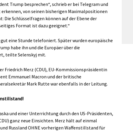
ident Trump besprechen“, schrieb er bei Telegram und
t erkennen, von seinen bisherigen Maximalpositionen
ht: Die Schlüsselfragen können auf der Ebene der
eitiges Format ist dazu geeignet.“
ut eine Stunde telefoniert. Später wurden europäische
rump habe ihn und die Europäer über die
 teilte Selenskyj mit.
r Friedrich Merz (CDU), EU-Kommissionspräsidentin
ident Emmanuel Macron und der britische
ralsekretär Mark Rutte war ebenfalls in der Leitung.
stillstand!
laska und einer Unterrichtung durch den US-Präsidenten,
CDU) ganz neue Einsichten. Merz hält auf einmal
 und Russland OHNE vorherigen Waffenstillstand für