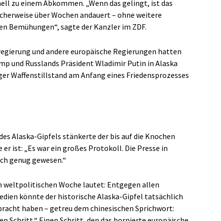
ell zu einem Abkommen. „Wenn das gelingt, ist das
licherweise über Wochen andauert – ohne weitere
chen Bemühungen“, sagte der Kanzler im ZDF.
regierung und andere europäische Regierungen hatten
mp und Russlands Präsident Wladimir Putin in Alaska
iger Waffenstillstand am Anfang eines Friedensprozesses
des Alaska-Gipfels stänkerte der bis auf die Knochen
 er ist: „Es war ein großes Protokoll. Die Presse in
auch genug gewesen.“
n weltpolitischen Woche lautet: Entgegen allen
en könnte der historische Alaska-Gipfel tatsächlich
racht haben – getreu dem chinesischen Sprichwort:
n Schritt.“ Einen Schritt, den das bornierte europäische