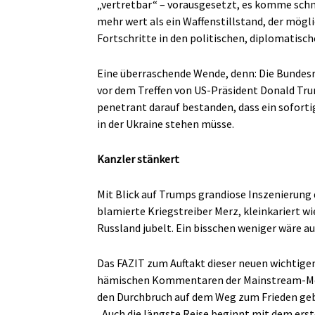
„vertretbar“ – vorausgesetzt, es komme schn
mehr wert als ein Waffenstillstand, der mög
Fortschritte in den politischen, diplomatis
Eine überraschende Wende, denn: Die Bundes
vor dem Treffen von US-Präsident Donald Tru
penetrant darauf bestanden, dass ein sofort
in der Ukraine stehen müsse.
Kanzler stänkert
Mit Blick auf Trumps grandiose Inszenierung 
blamierte Kriegstreiber Merz, kleinkariert wie
Russland jubelt. Ein bisschen weniger wäre 
Das FAZIT zum Auftakt dieser neuen wichtige
hämischen Kommentaren der Mainstream-Medi
den Durchbruch auf dem Weg zum Frieden geb
„Auch die längste Reise beginnt mit dem erste