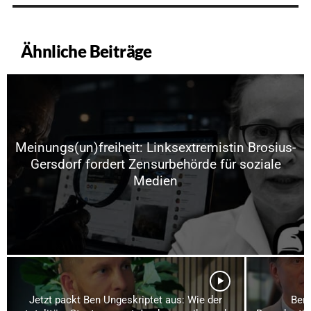
Ähnliche Beiträge
Meinungs(un)freiheit: Linksextremistin Brosius-
Gersdorf fordert Zensurbehörde für soziale
Medien
Jetzt packt Ben Ungeskriptet aus: Wie der
Ber