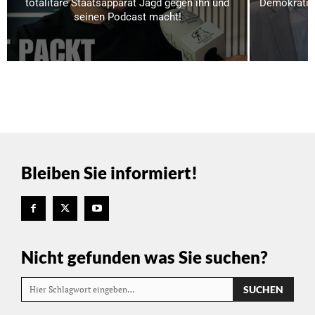
totalitäre Staatsapparat Jagd gegen ihn und
Demokratiek
seinen Podcast macht!
Bleiben Sie informiert!
Nicht gefunden was Sie suchen?
SUCHEN
Hier Schlagwort eingeben…