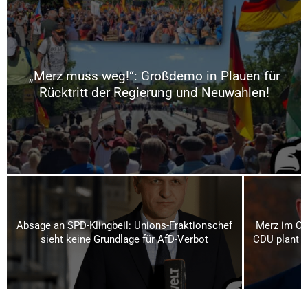
„Merz muss weg!“: Großdemo in Plauen für
Rücktritt der Regierung und Neuwahlen!
Absage an SPD-Klingbeil: Unions-Fraktionschef
Merz im Os
sieht keine Grundlage für AfD-Verbot
CDU plant bi