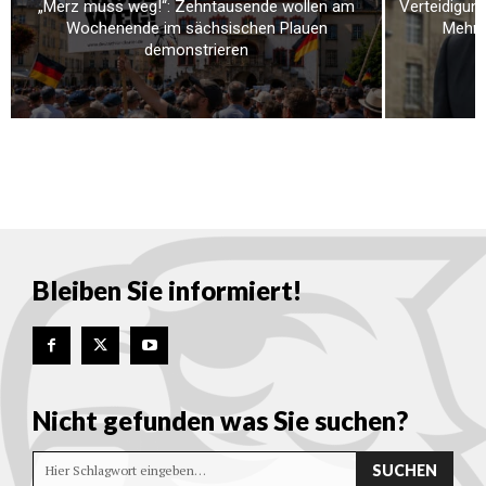
„Merz muss weg!“: Zehntausende wollen am
Verteidigung
Wochenende im sächsischen Plauen
Mehr a
demonstrieren
Bleiben Sie informiert!
Nicht gefunden was Sie suchen?
SUCHEN
Hier Schlagwort eingeben…