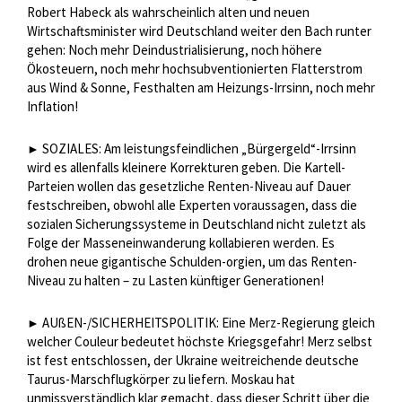
Robert Habeck als wahrscheinlich alten und neuen
Wirtschaftsminister wird Deutschland weiter den Bach runter
gehen: Noch mehr Deindustrialisierung, noch höhere
Ökosteuern, noch mehr hochsubventionierten Flatterstrom
aus Wind & Sonne, Festhalten am Heizungs-Irrsinn, noch mehr
Inflation!
SOZIALES: Am leistungsfeindlichen „Bürgergeld“-Irrsinn
►
wird es allenfalls kleinere Korrekturen geben. Die Kartell-
Parteien wollen das gesetzliche Renten-Niveau auf Dauer
festschreiben, obwohl alle Experten voraussagen, dass die
sozialen Sicherungssysteme in Deutschland nicht zuletzt als
Folge der Masseneinwanderung kollabieren werden. Es
drohen neue gigantische Schulden-orgien, um das Renten-
Niveau zu halten – zu Lasten künftiger Generationen!
AUßEN-/SICHERHEITSPOLITIK: Eine Merz-Regierung gleich
►
welcher Couleur bedeutet höchste Kriegsgefahr! Merz selbst
ist fest entschlossen, der Ukraine weitreichende deutsche
Taurus-Marschflugkörper zu liefern. Moskau hat
unmissverständlich klar gemacht, dass dieser Schritt über die