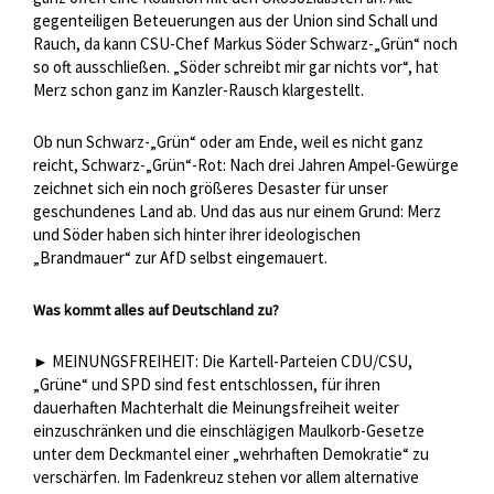
gegenteiligen Beteuerungen aus der Union sind Schall und
Rauch, da kann CSU-Chef Markus Söder Schwarz-„Grün“ noch
so oft ausschließen. „Söder schreibt mir gar nichts vor“, hat
Merz schon ganz im Kanzler-Rausch klargestellt.
Ob nun Schwarz-„Grün“ oder am Ende, weil es nicht ganz
reicht, Schwarz-„Grün“-Rot: Nach drei Jahren Ampel-Gewürge
zeichnet sich ein noch größeres Desaster für unser
geschundenes Land ab. Und das aus nur einem Grund: Merz
und Söder haben sich hinter ihrer ideologischen
„Brandmauer“ zur AfD selbst eingemauert.
Was kommt alles auf Deutschland zu?
MEINUNGSFREIHEIT: Die Kartell-Parteien CDU/CSU,
►
„Grüne“ und SPD sind fest entschlossen, für ihren
dauerhaften Machterhalt die Meinungsfreiheit weiter
einzuschränken und die einschlägigen Maulkorb-Gesetze
unter dem Deckmantel einer „wehrhaften Demokratie“ zu
verschärfen. Im Fadenkreuz stehen vor allem alternative