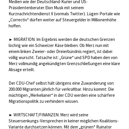
Medien wie der Deutschland-Kurier und US-
Präsidentenberater Elon Musk mit seinem
Kurznachrichtendienst X (vormals Twitter). Lügen-Portale wie
„Correctiv“ dürfen weiter auf Steuergelder in Millionenhöhe
hoffen.
MIGRATION: Im Ergebnis werden die deutschen Grenzen
►
löchrig wie ein Schweizer Käse bleiben. Ob Merz nun mit
einem linken Zweier- oder Dreierbündnis regiert, ist dabei
völlig wurscht. Tatsache ist: „Grüne“ und SPD haben den von
Merz vollmundig angekündigten Grenzschließungen eine klare
Absage erteilt.
Der CDU-Chef selbst hält übrigens eine Zuwanderung von
200.000 Migranten jährlich für verkraftbar. Hinzu kommt: Die
mächtigen „Merkelianer“ in der CDU werden eine schärfere
Migrationspolitik zu verhindern wissen.
WIRTSCHAFT/FINANZEN: Merz wird seine
►
Steuersenkungs-Versprechen in keiner möglichen Koalitions-
Variante durchsetzen können. Mit dem „grünen“ Ruinator