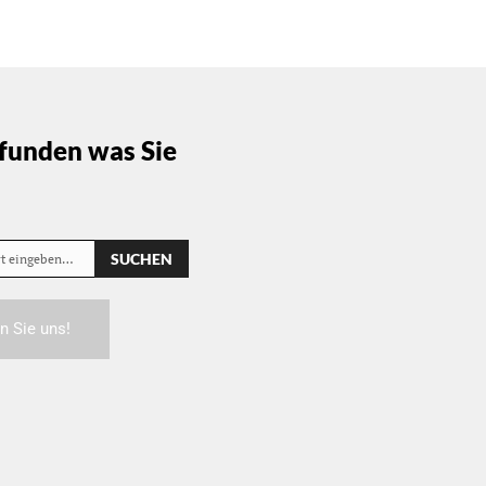
funden was Sie
SUCHEN
rt eingeben…
n Sie uns!