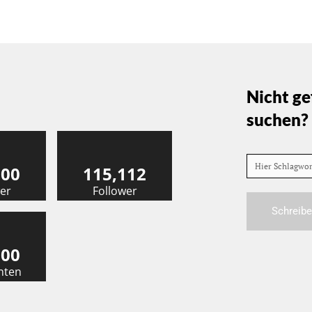
Nicht ge
suchen?
Hier Schlagwo
000
115,112
er
Follower
Schreibe
000
nten