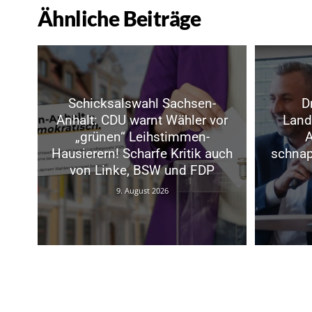
Ähnliche Beiträge
Schicksalswahl Sachsen-
D
Anhalt: CDU warnt Wähler vor
Land
„grünen“ Leihstimmen-
A
Hausierern! Scharfe Kritik auch
schna
von Linke, BSW und FDP
9. August 2026