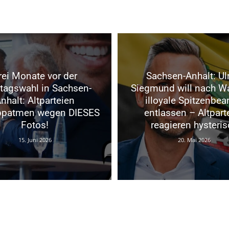
rei Monate vor der
Sachsen-Anhalt: Ul
tagswahl in Sachsen-
Siegmund will nach W
nhalt: Altparteien
illoyale Spitzenbe
ppatmen wegen DIESES
entlassen – Altpart
Fotos!
reagieren hysteris
15. Juni 2026
20. Mai 2026