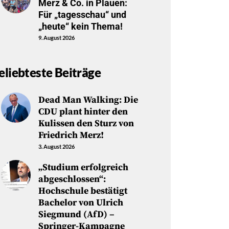
Merz & Co. in Plauen:
Für „tagesschau“ und
„heute“ kein Thema!
9. August 2026
eliebteste Beiträge
Dead Man Walking: Die
CDU plant hinter den
Kulissen den Sturz von
Friedrich Merz!
3. August 2026
„Studium erfolgreich
abgeschlossen“:
Hochschule bestätigt
Bachelor von Ulrich
Siegmund (AfD) –
Springer-Kampagne