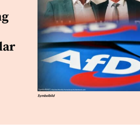
ng
lar
Symbolbild