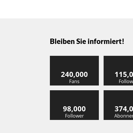
Bleiben Sie informiert!
240,000
115,
Fans
Follow
98,000
374,
Follower
Abonne