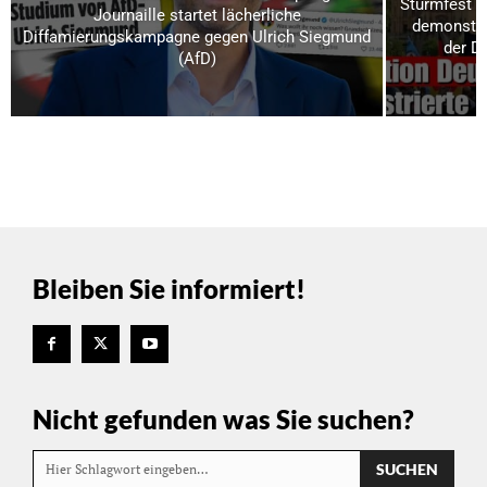
Sturmfest u
Journaille startet lächerliche
demonstrie
Diffamierungskampagne gegen Ulrich Siegmund
der D
(AfD)
Bleiben Sie informiert!
Nicht gefunden was Sie suchen?
SUCHEN
Hier Schlagwort eingeben…