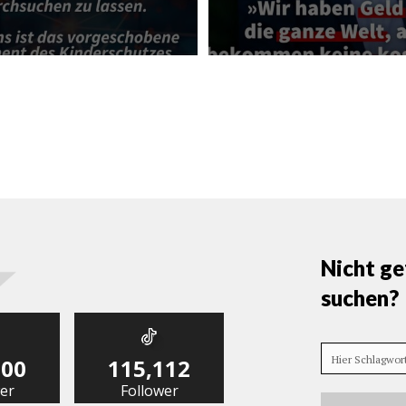
Nicht ge
suchen?
Hier Schlagwo
000
115,112
er
Follower