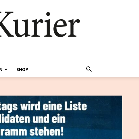
N
SHOP