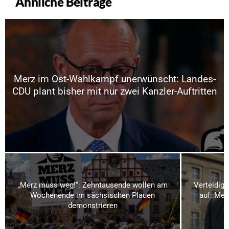
Ähnliche Beiträge
Merz im Ost-Wahlkampf unerwünscht: Landes-
CDU plant bisher mit nur zwei Kanzler-Auftritten
„Merz muss weg!“: Zehntausende wollen am
Verteidigu
Wochenende im sächsischen Plauen
auf: Meh
demonstrieren