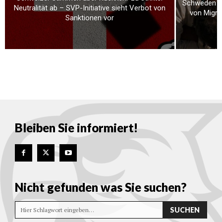
Schweden ve
Neutralität ab – SVP-Initiative sieht Verbot von
von Migra
Sanktionen vor
Bleiben Sie informiert!
Nicht gefunden was Sie suchen?
SUCHEN
Hier Schlagwort eingeben…