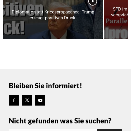
SPD im P
Diplomatie statt Kriegspropaganda: Trump
verspricht
erzeugt positiven Druck!
Bleiben Sie informiert!
Nicht gefunden was Sie suchen?