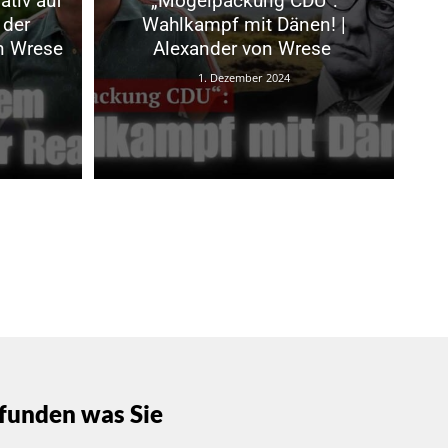
ativ auf
„Mogelpackung CDU“:
 der
Wahlkampf mit Dänen! |
on Wrese
Alexander von Wrese
1. Dezember 2024
funden was Sie