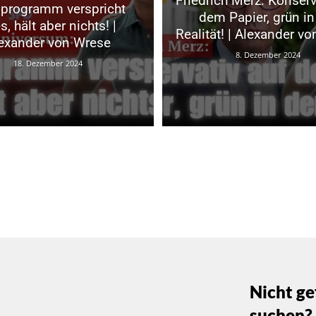
Friedrich Merz: Konserv
programm verspricht
dem Papier, grün in
es, hält aber nichts! |
Realität! | Alexander v
exander von Wrese
8. Dezember 2024
18. Dezember 2024
Nicht ge
suchen?