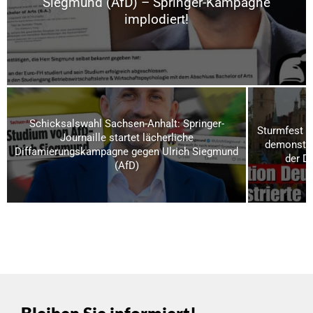
Siegmund (AfD) – Springer-Kampagne
implodiert!
Schicksalswahl Sachsen-Anhalt: Springer-
Sturmfest u
Journaille startet lächerliche
demonstrie
Diffamierungskampagne gegen Ulrich Siegmund
der D
(AfD)