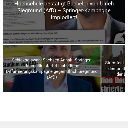
Hochschule bestätigt Bachelor von Ulrich
Siegmund (AfD) – Springer-Kampagne
implodiert!
Schicksalswahl Sachsen-Anhalt: Springer-
Sturmfest u
Journaille startet lächerliche
demonstrie
Diffamierungskampagne gegen Ulrich Siegmund
der D
(AfD)