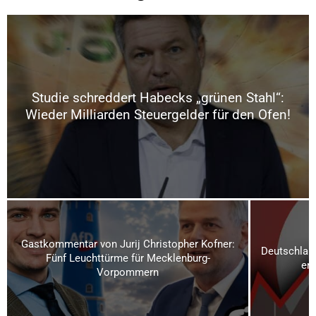
Studie schreddert Habecks „grünen Stahl“:
Wieder Milliarden Steuergelder für den Ofen!
Gastkommentar von Jurij Christopher Kofner:
Deutschland
Fünf Leuchttürme für Mecklenburg-
ern
Vorpommern