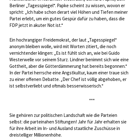
Berliner „Tagesspiegel“. Papke scheint zu wissen, wovon er
spricht: „Ich habe schon derart viel Höhen und Tiefen meiner
Partei erlebt, um ein gutes Gespür dafür zu haben, dass die
FDP jetzt in akuter Not ist.“
Ein hochrangiger Freidemokrat, der laut „Tagesspiegel“
anonym bleiben wolle, wird mit Worten zitiert, die noch
vernichtender klingen: „Es ist fühlt sich an, wie bei Guido
Westerwelle vor seinem Sturz. Lindner benimmt sich wie eine
Gottheit, aber die Götterdämmerung hat bereits begonnen.“
In der Partei herrsche eine Angstkultur, kaum einer traue sich
zu einer offenen Debatte. „Der Chef ist völlig abgehoben, er
ist selbstverliebt und oftmals besserwisserisch.“
***
Sie gehören zur politischen Landschaft wie die Parteien
selbst: die parteinahen Stiftungen! Jahr für Jahr erhalten sie
für ihre Arbeit im In- und Ausland staatliche Zuschüsse in
dreistelliger Millionenhöhe.