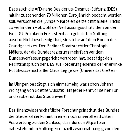
Dass auch die AfD-nahe Desiderius-Erasmus-Stiftung (DES)
mit ihr zustehenden 70 Millionen Euro jährlich bedacht werden
soll, versuchen die „Ampel“-Parteien derzeit mit allerlei Tricks
zu verhindern – obwohl der Verfassungsschutz der von der
Ex-CDU-Politikerin Erika Steinbach geleiteten Stiftung
ausdrücklich bescheinigt hat, sie stehe auf dem Boden des
Grundgesetzes. Der Berliner Staatsrechtler Christoph
Möllers, der die Bundesregierung mehrfach vor dem
Bundesverfassungsgericht vertreten hat, bestätigt den
Rechtsanspruch der DES auf Förderung ebenso der eher linke
Politikwissenschaftler Claus Leggewie (Universität Gießen).
Im Übrigen bestätigt sich einmal mehr, was schon Johann
Wolfgang von Goethe wusste: „Ein jeder kehr vor seiner Tür
und sauber ist das Stadtrevier!“
Das finanzwissenschaftliche Forschungsinstitut des Bundes
der Steuerzahler kommt in einer noch unveröffentlichten
Auswertung zu dem Schluss, dass die den Altparteien
nahestehenden Stiftungen offiziell zwar unabhängig von den