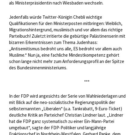
als Ministerpräsidentin nach Wiesbaden wechseln.
Jedenfalls würde Twitter-Königin Chebli wichtige
Qualifikationen für den Ministerposten mitbringen: Weiblich,
Migrationshintergrund, muslimisch und vor allem das richtige
Parteibuch! Zuletzt irritierte die gebürtige Palästinenserin mit
bizarren Erkenntnissen zum Thema Judenhass:
„Antisemitismus bedroht uns alle, ES bedroht vor allem auch
Muslime.“ Nun ja, eine fachliche Mindestkompetenz gehört
schon lange nicht mehr zum Anforderungsprofil an der Spitze
des Bundesinnenministeriums.
***
In der FDP wird angesichts der Serie von Wahlniederlagen und
mit Blick auf die neo-sozialistische Regierungspolitik der
selbsternannten „Liberalen“ (u.a. Tankrabatt, 9-Euro-Ticket)
deutliche Kritik an Parteichef Christian Lindner laut. „Lindner
hat die FDP ganz systematisch zu einer Ein-Mann-Partei
umgebaut“, sagte der FDP-Politiker und langjährige
Fraktionschef in Nordrhein-Westfalen, Gerhard Papke, dem