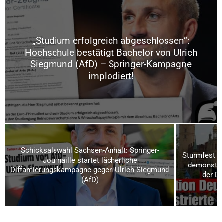
„Studium erfolgreich abgeschlossen“:
Hochschule bestätigt Bachelor von Ulrich
Siegmund (AfD) – Springer-Kampagne
implodiert!
Schicksalswahl Sachsen-Anhalt: Springer-
Sturmfest u
Journaille startet lächerliche
demonstrie
Diffamierungskampagne gegen Ulrich Siegmund
der D
(AfD)