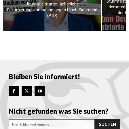
Sturmfest u
Journaille startet lächerliche
demonstrie
Diffamierungskampagne gegen Ulrich Siegmund
der D
(AfD)
Bleiben Sie informiert!
Nicht gefunden was Sie suchen?
SUCHEN
Hier Schlagwort eingeben…