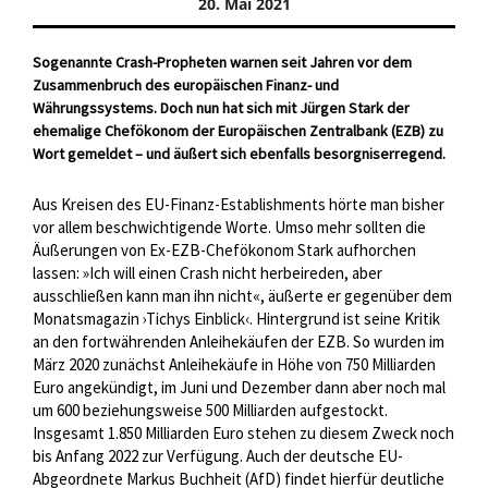
20. Mai 2021
Sogenannte Crash-Propheten warnen seit Jahren vor dem
Zusammenbruch des europäischen Finanz- und
Währungssystems. Doch nun hat sich mit Jürgen Stark der
ehemalige Chefökonom der Europäischen Zentralbank (EZB) zu
Wort gemeldet – und äußert sich ebenfalls besorgniserregend.
Aus Kreisen des EU-Finanz-Establishments hörte man bisher
vor allem beschwichtigende Worte. Umso mehr sollten die
Äußerungen von Ex-EZB-Chefökonom Stark aufhorchen
lassen: »Ich will einen Crash nicht herbeireden, aber
ausschließen kann man ihn nicht«, äußerte er gegenüber dem
Monatsmagazin ›Tichys Einblick‹. Hintergrund ist seine Kritik
an den fortwährenden Anleihekäufen der EZB. So wurden im
März 2020 zunächst Anleihekäufe in Höhe von 750 Milliarden
Euro angekündigt, im Juni und Dezember dann aber noch mal
um 600 beziehungsweise 500 Milliarden aufgestockt.
Insgesamt 1.850 Milliarden Euro stehen zu diesem Zweck noch
bis Anfang 2022 zur Verfügung. Auch der deutsche EU-
Abgeordnete Markus Buchheit (AfD) findet hierfür deutliche